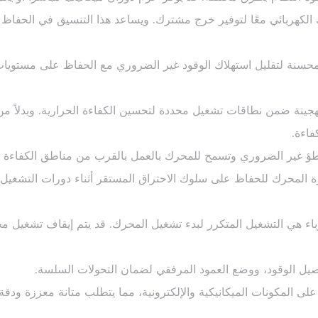
الكهربائي معًا لتوفير خرج مشترك. ويساعد هذا التنسيق في الحفا
محسنة لتقليل استهلاك الوقود غير الضروري مع الحفاظ على مستويات
ة الهجينة ضمن نطاقات تشغيل محددة لتحسين الكفاءة الحرارية. وبدلا
فاءة.
تباطؤ غير الضروري وتسمح للمحرك بالعمل بالقرب من مناطق الكفاءة ا
رة المحرك للحفاظ على سلوك الاحتراق المستقر أثناء دورات التشغيل و
باء هي التشغيل المتكرر لبدء تشغيل المحرك. قد يتم إيقاف تشغيل محر
وتوصيل الوقود، ووضع العمود المرفقي لضمان التحولات السلسة.
ى المكونات الميكانيكية والإلكترونية، مما يتطلب متانة معززة ودقة