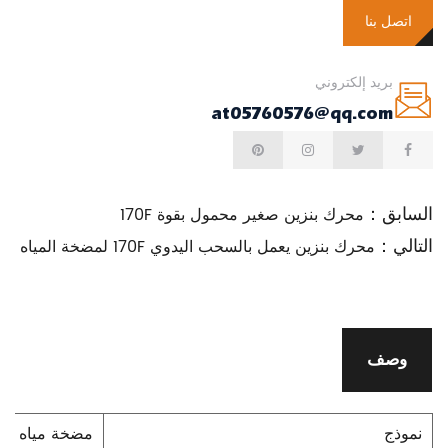
اتصل بنا
بريد إلكتروني
at05760576@qq.com
السابق：
محرك بنزين صغير محمول بقوة 170F
التالي：
محرك بنزين يعمل بالسحب اليدوي 170F لمضخة المياه
وصف
نموذج
مضخة مياه محر