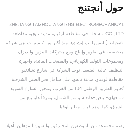
حول أنجتنج
ZHEJIANG TAIZHOU ANGTENG ELECTROMECHANICAL
CO., LTD. مسجلة في مقاطعة لوقياو، مدينة تايچو، مقاطعة
झيجيانغ (الصين). تم إنشاؤها منذ أكثر من 7 سنوات. هي شركة
متخصصة في تطوير وإنتاج وبيع محركات البنزين والديزل،
ومجموعات التوليد الكهربائي، والمضخات المائية، وأجهزة
التنظيف عالية الضغط. توجد الشركة في شارع تشانغبو،
مقاطعة لوقياو، مدينة تايچو، على ساحل بحر الصين الشرقية.
تُجاور الطريق الوطني 104 من الغرب، ومحور الشارع السريع
شانغهاي-نينغبو-هانغتشو من الشمال، ومرفأ هايمينغ من
الشرق، كما توجد قرب مطار لوقياو.
يضم مجموعة من الموظفين المحترفين والفنيين المؤهلين تأهيلا