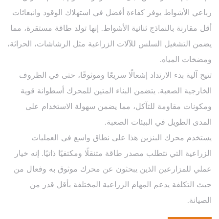
رباعي الأشواط يوفر كفاءة أفضل في استهلاك الوقود وانبعاثات
أقل مقارنة بالنماذج ثنائية الأشواط. إنها تولد طاقة مستقرة، مما
يضمن التشغيل السلس للآلات الزراعية مثل الرشاشات، الحراثة،
ومضخات المياه.
تتيح آلية بدء الارتداد إشعالًا سريعًا وموثوقًا، حتى في الظروف
الخارجية الصعبة. يتضمن البناء المتين للمحرك أسطوانة قوية
ومكونات مقاومة للتآكل، مما يضمن سهولة الاستخدام على
المدى الطويل في البيئات الصعبة.
يستخدم محرك البنزين هذا على نطاق واسع في العمليات
الزراعية التي تتطلب مصدر طاقة متنقلًا ومكتفيًا ذاتيًا. إنه خيار
عملي للمزارعين الذين يبحثون عن محرك موثوق به وفعال من
حيث التكلفة يدعم المهام الزراعية المختلفة بأقل قدر من
الصيانة.