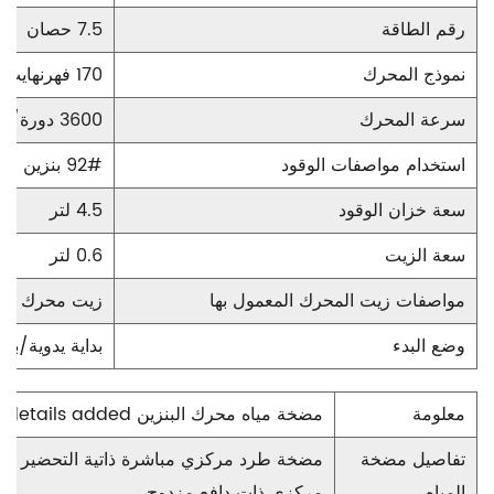
رقم الطاقة
7.5 حصان
نموذج المحرك
170 فهرنهايت
سرعة المحرك
3600 دورة/دقيقة
استخدام مواصفات الوقود
92# بنزين خالي من الرصاص للسيارات
سعة خزان الوقود
4.5 لتر
سعة الزيت
0.6 لتر
مواصفات زيت المحرك المعمول بها
زيت محرك دراج
وضع البدء
بداية يدوية/بدء
معلومة
مضخة مياه محرك البنزين details added
تفاصيل مضخة
مضخة طرد مركزي مباشرة ذاتية التحضير لل
المياه
مركزي ذات دافع مزدوج