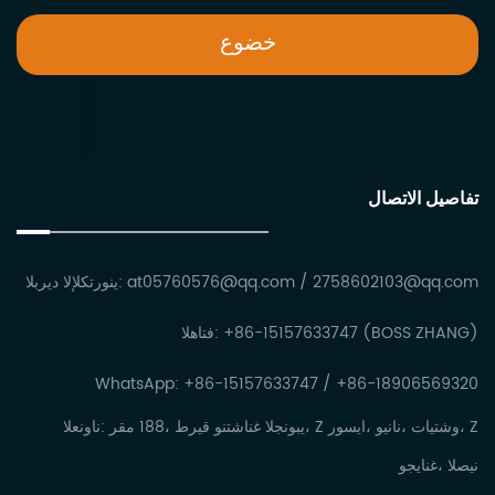
تفاصيل الاتصال
2758602103@qq.com
/
at05760576@qq.com
البريد الإلكتروني:
الهاتف: +86-15157633747 (BOSS ZHANG)
WhatsApp: +86-15157633747 / +86-18906569320
العنوان: رقم 188، طريق ونتشانغ الجنوبي، Z روسيا، وينان، تايتشو، Z
وجيانغ، الصين