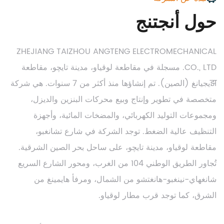
حول أنجتنج
ZHEJIANG TAIZHOU ANGTENG ELECTROMECHANICAL
CO., LTD. مسجلة في مقاطعة لوقياو، مدينة تايچو، مقاطعة
झيجيانغ (الصين). تم إنشاؤها منذ أكثر من 7 سنوات. هي شركة
متخصصة في تطوير وإنتاج وبيع محركات البنزين والديزل،
ومجموعات التوليد الكهربائي، والمضخات المائية، وأجهزة
التنظيف عالية الضغط. توجد الشركة في شارع تشانغبو،
مقاطعة لوقياو، مدينة تايچو، على ساحل بحر الصين الشرقية.
تُجاور الطريق الوطني 104 من الغرب، ومحور الشارع السريع
شانغهاي-نينغبو-هانغتشو من الشمال، ومرفأ هايمينغ من
الشرق، كما توجد قرب مطار لوقياو.