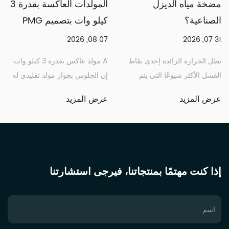
مضخة مياه الديزل
المولدات العاكسة بقدرة 3
الصناعية؟
كيلو وات بتصميم PMG
07 08, 2026
31 07, 2026
تظل الحرارة الزائدة إحدى نقاط
A مولد عاكس بقدرة 3 كيلو وات
الفشل الأكثر شيوعًا التي يتم
إن الجلوس بجوار مولد تقليدي له
الإبلاغ عنها عبر معدات ضخ الديزل،
نفس الناتج المقدر يبدو وكأنه
عرض المزيد
عرض المزيد
وفهم سبب حدوث ...
مقار...
إذا كنت مهتمًا بمنتجاتنا، فيرجى استشارتنا