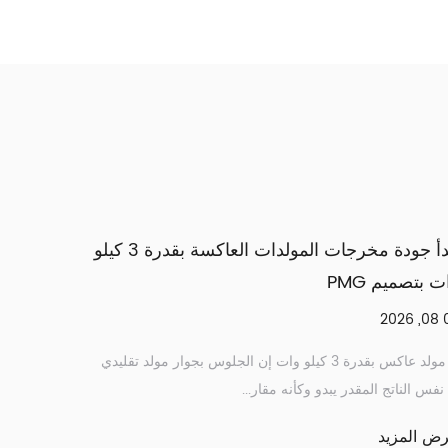
فع درجة حرارة مضخة مياه الديزل
وات بتصميم PMG
07 08, 2026
 الزائدة إحدى نقاط الفشل الأكثر شيوعًا التي يتم
ا عبر معدات ضخ الديزل، وفهم سبب حدوث ...
له نفس الناتج المقدر 
يد
عرض المزيد