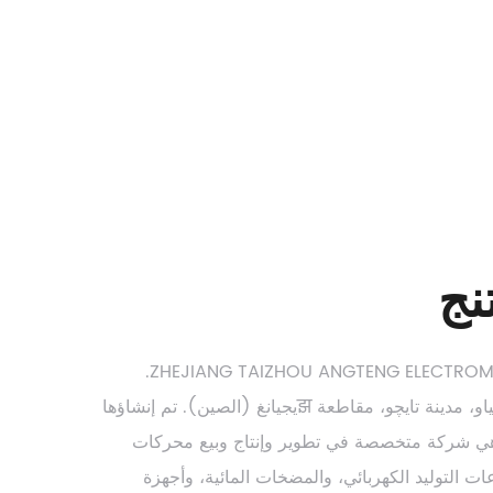
نج
ZHEJIANG TAIZHOU ANGTENG ELECTROMECHANICAL CO., LTD.
مسجلة في مقاطعة لوقياو، مدينة تايچو، مقاطعة झيجيانغ (الصين). تم إنشاؤها
 7 سنوات. هي شركة متخصصة في تطوير وإنتاج وبيع محركات
ات التوليد الكهربائي، والمضخات المائية، وأجهزة