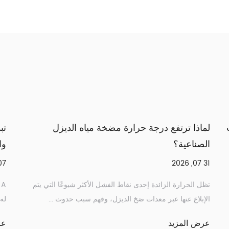
 هي مضخة الطين الكهربائية التي تناسب عمليات
لماذا ترت
حفر المستمر؟
الصناعية؟
31 07, 2026
2
جه مشغلو منصات الحفر الذين يقومون بتشغيل برامج الحفر
تظل الحرارة
ة أسابيع مجموعة مختلفة من ضغوط اختيار المضخة مقا...
الإبلاغ عنه
ض المزيد
عرض المز