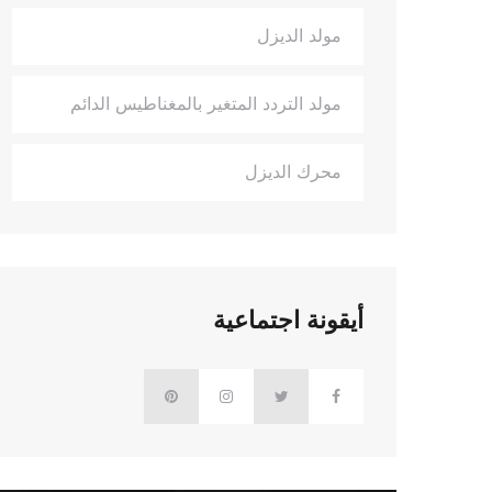
مولد الديزل
مولد التردد المتغير بالمغناطيس الدائم
محرك الديزل
أيقونة اجتماعية