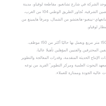
وجد الشركة في شارع تشانغبو، مقاطعة لوقياو، مدينة
تايچو، على ساحل بحر الصين الشرقية. تُجاور الطريق الوطني 104 من الغرب،
نغهاي-نينغبو-هانغتشو من الشمال، ومرفأ هايمينغ من
ار لوقياو.
تبلغ مساحة الشركة 15000 متر مربع ويعمل بها حاليًا أكثر من 150 موظف.
المحترفين والفنيين المؤهلين تأهيلا عاليا،
الإنتاج الحديثة المتقدمة، وقدرات المعالجة والتطوير
"معهد البحوث العلمية ومركز التطوير" الفريد من نوعه
ت عالية الجودة وممتازة للعملاء.