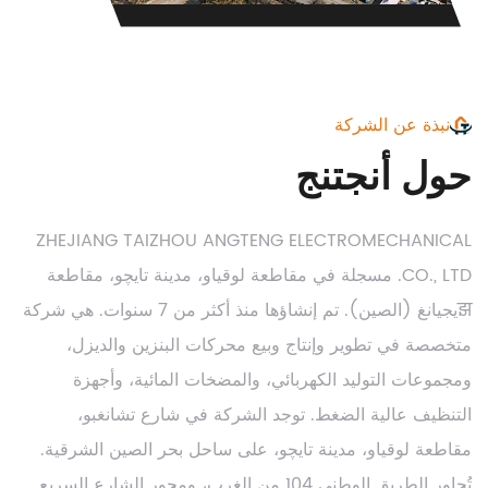
نبذة عن الشركة
حول أنجتنج
ZHEJIANG TAIZHOU ANGTENG ELECTROMECHANICAL
CO., LTD. مسجلة في مقاطعة لوقياو، مدينة تايچو، مقاطعة
झيجيانغ (الصين). تم إنشاؤها منذ أكثر من 7 سنوات. هي شركة
متخصصة في تطوير وإنتاج وبيع محركات البنزين والديزل،
ومجموعات التوليد الكهربائي، والمضخات المائية، وأجهزة
التنظيف عالية الضغط. توجد الشركة في شارع تشانغبو،
مقاطعة لوقياو، مدينة تايچو، على ساحل بحر الصين الشرقية.
تُجاور الطريق الوطني 104 من الغرب، ومحور الشارع السريع