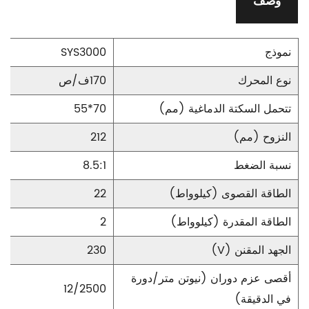
وصف
نموذج
SYS3000
نوع المحرك
170ف/ص
تتحمل السكتة الدماغية (مم)
70*55
النزوح (مم)
212
نسبة الضغط
8.5:1
الطاقة القصوى (كيلوواط)
22
الطاقة المقدرة (كيلوواط)
2
الجهد المقنن (V)
230
أقصى عزم دوران (نيوتن متر/دورة
12/2500
في الدقيقة)