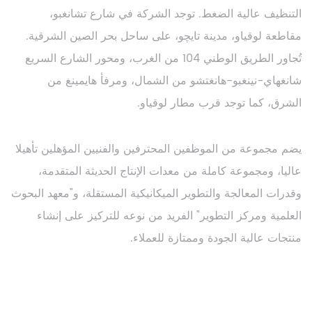
التنظيف عالية الضغط. توجد الشركة في شارع تشانغبو،
مقاطعة لوقياو، مدينة تايچو، على ساحل بحر الصين الشرقية.
تُجاور الطريق الوطني 104 من الغرب، ومحور الشارع السريع
شانغهاي-نينغبو-هانغتشو من الشمال، ومرفأ هايمينغ من
الشرق، كما توجد قرب مطار لوقياو.
يضم مجموعة من الموظفين المحترفين والفنيين المؤهلين تأهيلا
عاليا، ومجموعة كاملة من معدات الإنتاج الحديثة المتقدمة،
وقدرات المعالجة والتطوير الميكانيكية المستقلة، و"معهد البحوث
العلمية ومركز التطوير" الفريد من نوعه للتركيز على إنشاء
منتجات عالية الجودة وممتازة للعملاء.