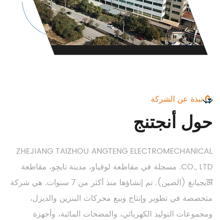
نبذة عن الشركة
حول أنجتنج
ZHEJIANG TAIZHOU ANGTENG ELECTROMECHANICAL
CO., LTD. مسجلة في مقاطعة لوقياو، مدينة تايچو، مقاطعة
झيجيانغ (الصين). تم إنشاؤها منذ أكثر من 7 سنوات. هي شركة
متخصصة في تطوير وإنتاج وبيع محركات البنزين والديزل،
ومجموعات التوليد الكهربائي، والمضخات المائية، وأجهزة