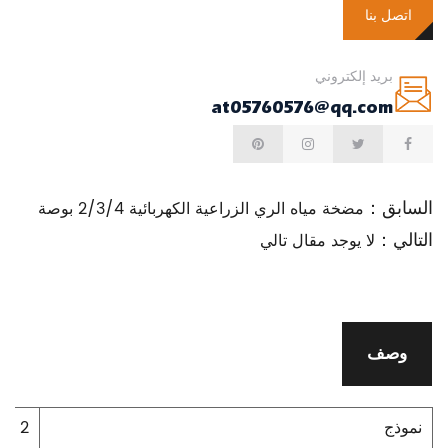
اتصل بنا
بريد إلكتروني
at05760576@qq.com
السابق：
مضخة مياه الري الزراعية الكهربائية 2/3/4 بوصة
التالي：
لا يوجد مقال تالي
وصف
نموذج
2 بوصة المكره المزدوج