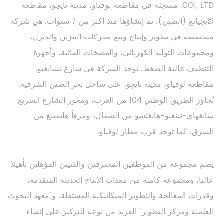
CO., LTD. مسجلة في مقاطعة لوقياو، مدينة تايچو، مقاطعة
झيجيانغ (الصين). تم إنشاؤها منذ أكثر من 7 سنوات. هي شركة
متخصصة في تطوير وإنتاج وبيع محركات البنزين والديزل،
ومجموعات التوليد الكهربائي، والمضخات المائية، وأجهزة
التنظيف عالية الضغط. توجد الشركة في شارع تشانغبو،
مقاطعة لوقياو، مدينة تايچو، على ساحل بحر الصين الشرقية.
تُجاور الطريق الوطني 104 من الغرب، ومحور الشارع السريع
شانغهاي-نينغبو-هانغتشو من الشمال، ومرفأ هايمينغ من
الشرق، كما توجد قرب مطار لوقياو.
يضم مجموعة من الموظفين المحترفين والفنيين المؤهلين تأهيلا
عاليا، ومجموعة كاملة من معدات الإنتاج الحديثة المتقدمة،
وقدرات المعالجة والتطوير الميكانيكية المستقلة، و"معهد البحوث
العلمية ومركز التطوير" الفريد من نوعه للتركيز على إنشاء