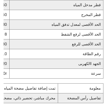
قطر مدخل المياه
50 (مم)
قطر المخرج
50 (مم)
الحد الأقصى لمعدل تدفق المياه
30 م³/ساعة
الحد الأقصى لرفع الشفط
8 متر
الحد الأقصى للرفع
65-80 
رقم الطاقة
3.0 كيلو واط
الجهد االكهربى
220 فولت
سرعة
2800r/دق
معلومة
تمت إضافة تفاصيل مضخة المياه الآل
تفاصيل رأس المضخة
محرك مباشر، تحضير ذاتي، مضخة ط