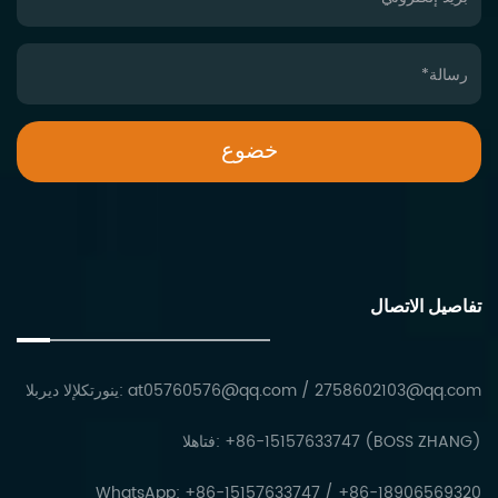
تفاصيل الاتصال
2758602103@qq.com
/
at05760576@qq.com
البريد الإلكتروني:
الهاتف: +86-15157633747 (BOSS ZHANG)
WhatsApp: +86-15157633747 / +86-18906569320