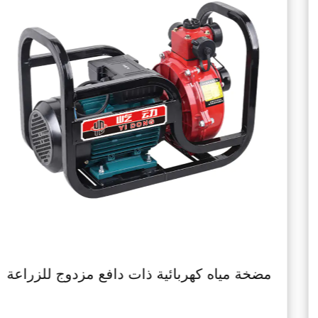
ين ذو تحكم يدوي منخفض الضوضاء
مضخة مياه