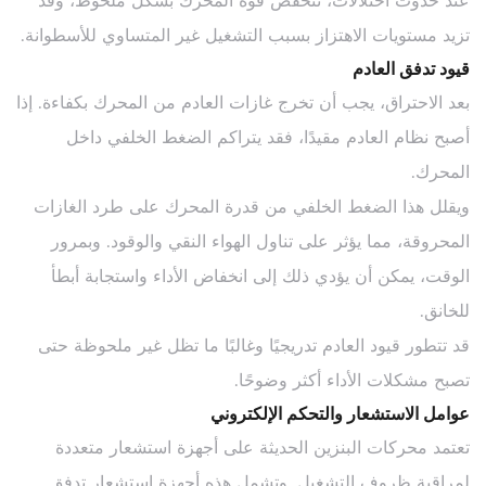
عند حدوث اختلالات، تنخفض قوة المحرك بشكل ملحوظ، وقد
تزيد مستويات الاهتزاز بسبب التشغيل غير المتساوي للأسطوانة.
قيود تدفق العادم
بعد الاحتراق، يجب أن تخرج غازات العادم من المحرك بكفاءة. إذا
أصبح نظام العادم مقيدًا، فقد يتراكم الضغط الخلفي داخل
المحرك.
ويقلل هذا الضغط الخلفي من قدرة المحرك على طرد الغازات
المحروقة، مما يؤثر على تناول الهواء النقي والوقود. وبمرور
الوقت، يمكن أن يؤدي ذلك إلى انخفاض الأداء واستجابة أبطأ
للخانق.
قد تتطور قيود العادم تدريجيًا وغالبًا ما تظل غير ملحوظة حتى
تصبح مشكلات الأداء أكثر وضوحًا.
عوامل الاستشعار والتحكم الإلكتروني
تعتمد محركات البنزين الحديثة على أجهزة استشعار متعددة
لمراقبة ظروف التشغيل. وتشمل هذه أجهزة استشعار تدفق