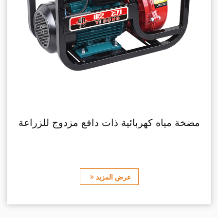
 يدوي منخفض الضوضاء
مضخة مياه كهربائية ذ
مزيد
عرض ال