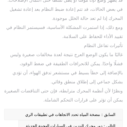
قد يظهر وضع Lip مؤقتًا أو يظل نشطًا حتى اكتمال الإصلاحات.
في بعض الحالات، قد تتم إعادة ضبط النظام بعد إعادة تشغيل
المحرك إذا لم تعد حالة الخلل موجودة.
ومع ذلك، إذا استمرت المشكلة الأساسية، فسيستمر النظام في
تقييد الأداء للحفاظ على السلامة.
تأثيرات تفاعل النظام
غالبًا ما يكون الوضع العرج نتيجة لعدة مخالفات صغيرة وليس
فشلًا واحدًا. يمكن للانحرافات الطفيفة في ضغط الوقود،
بالإضافة إلى خطأ بسيط في مستشعر تدفق الهواء، أن تؤدي
بشكل جماعي إلى إطلاق منطق وقائي.
ونظرًا لأن أنظمة المحرك مترابطة، فإن حتى التناقضات الصغيرة
يمكن أن تؤثر على قرارات التحكم الشاملة.
السابق：مضخة المياه تحدد الاتجاهات في تطبيقات الري
الزراعي
التالي：دور محرك البنزين في السيارات الهجينة الحديثة