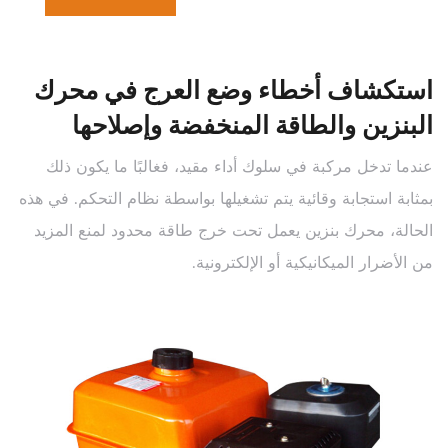
استكشاف أخطاء وضع العرج في محرك
البنزين والطاقة المنخفضة وإصلاحها
عندما تدخل مركبة في سلوك أداء مقيد، فغالبًا ما يكون ذلك
بمثابة استجابة وقائية يتم تشغيلها بواسطة نظام التحكم. في هذه
الحالة،
محرك بنزين
يعمل تحت خرج طاقة محدود لمنع المزيد
من الأضرار الميكانيكية أو الإلكترونية.