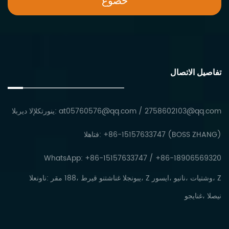
تفاصيل الاتصال
2758602103@qq.com
/
at05760576@qq.com
البريد الإلكتروني:
الهاتف: +86-15157633747 (BOSS ZHANG)
WhatsApp: +86-15157633747 / +86-18906569320
العنوان: رقم 188، طريق ونتشانغ الجنوبي، Z روسيا، وينان، تايتشو، Z
وجيانغ، الصين