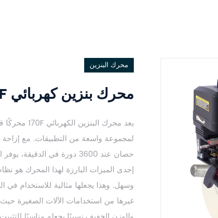
محرك البنزين
محرك بنزين كهربائي 170F
يعد محرك البنز
حصان عند 3600 دورة في الدقيقة، يوفر المحرك أداءً يمكن الاعتماد عليه.
إحدى الميزات البارزة لهذا المحرك هو نظا
وسهل. وهذا يجعلها مثالية للاستخدام في ا
غيرها من استخدامات الآلات الصغيرة حيث ت
والوزن الخفيف نسبيًا يجعله مناسبًا للتث