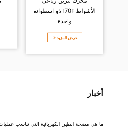
ء
محرك بنزين يعمل بالسحب
مح
اليدوي 170F لمضخة المياه
عرض المزيد
أخبار
ما هي مضخة الطين الكهربائية التي تناسب عمليات