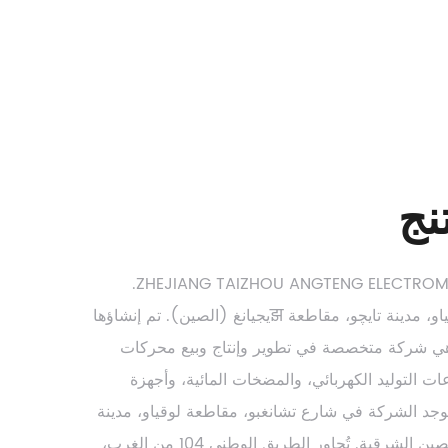
نج
ZHEJIANG TAIZHOU ANGTENG ELECTROMECHANICAL CO., LTD.
مسجلة في مقاطعة لوقياو، مدينة تايچو، مقاطعة झيجيانغ (الصين). تم إنشاؤها
 7 سنوات. هي شركة متخصصة في تطوير وإنتاج وبيع محركات
ات التوليد الكهربائي، والمضخات المائية، وأجهزة
وجد الشركة في شارع تشانغبو، مقاطعة لوقياو، مدينة
تايچو، على ساحل بحر الصين الشرقية. تُجاور الطريق الوطني 104 من الغرب،