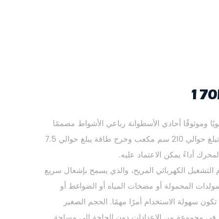
ين الكهربائي 170F محركًا قويًا وموثوقًا أحادي الأسطوانة رباعي الأشواط مصممًا
لمجموعة واسعة من التطبيقات. مع إزاحة تبلغ حوالي 210 سم مكعب وخرج طاقة يبلغ حوالي 7.5
م التشغيل الكهربائي المريح، والذي يسمح بإشعال سريع
لمولدات المحمولة أو مضخات المياه أو الضواغط أو
كون سهولة الاستخدام أمرًا مهمًا. الحجم الصغير
بيت في مجموعة من الإعدادات دون الحاجة إلى مساحة