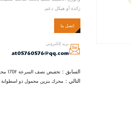
زائدة أو هيكل دعم.
اتصل بنا
بريد إلكتروني
at05760576@qq.com
السابق：
تخفيض نصف السرعة 170F محرك بنزين/بنزين
التالي：
محرك بنزين محمول ذو اسطوانة و