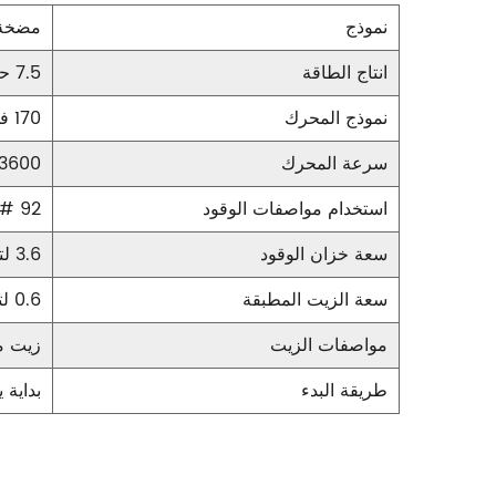
نموذج
مضخة 
انتاج الطاقة
7.5 حصان
نموذج المحرك
170 فهرنهايت
سرعة المحرك
3600 دورة/دقيقة، محرك تخفيض السرعة بنصف السرعة 180 دورة/دق
استخدام مواصفات الوقود
92 # بنزين خالي من الرصاص للسيارات
سعة خزان الوقود
3.6 لتر
سعة الزيت المطبقة
0.6 لتر
مواصفات الزيت
زيت م
طريقة البدء
بداية ي