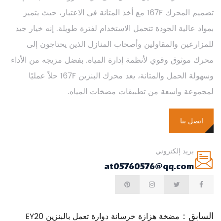
تصميم المحرك 167F مع أخذ المتانة في الاعتبار، حيث يتميز
بمواد عالية الجودة تتحمل الاستخدام لفترة طويلة. إنه خيار جيد
للمزارعين والمقاولين وأصحاب المنازل الذين يحتاجون إلى
محرك موثوق وقوي لأنظمة إدارة المياه. بفضل مزيجه من الأداء
وسهولة الحمل والمتانة، يعد محرك البنزين 167F حلاً عمليًا
لمجموعة واسعة من تطبيقات مضخات المياه.
اتصل بنا
بريد إلكتروني
at05760576@qq.com
السابق：
مضخة هزازة خرسانة دوارة تعمل بالبنزين EY20