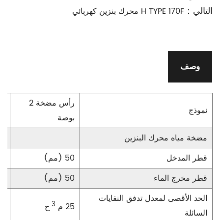
التالي：
H TYPE 170F محرك بنزين كهربائي
وصف
رأس مضخة 2
نموذج
بوصة
بو
مضخة مياه محرك البنزين
قطر المدخل
50 (مم)
80 (
قطر مخرج الماء
50 (مم)
80 (
الحد الأقصى لمعدل تدفق النفايات
3
25 م
ح
55
السائلة