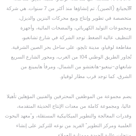
झيجيانغ (الصين). تم إنشاؤها منذ أكثر من 7 سنوات. هي شركة
متخصصة في تطوير وإنتاج وبيع محركات البنزين والديزل،
ومجموعات التوليد الكهربائي، والمضخات المائية، وأجهزة
التنظيف عالية الضغط. توجد الشركة في شارع تشانغبو،
مقاطعة لوقياو، مدينة تايچو، على ساحل بحر الصين الشرقية.
تُجاور الطريق الوطني 104 من الغرب، ومحور الشارع السريع
شانغهاي-نينغبو-هانغتشو من الشمال، ومرفأ هايمينغ من
الشرق، كما توجد قرب مطار لوقياو.
يضم مجموعة من الموظفين المحترفين والفنيين المؤهلين تأهيلا
عاليا، ومجموعة كاملة من معدات الإنتاج الحديثة المتقدمة،
وقدرات المعالجة والتطوير الميكانيكية المستقلة، و"معهد البحوث
العلمية ومركز التطوير" الفريد من نوعه للتركيز على إنشاء
منتجات عالية الجودة وممتازة للعملاء.