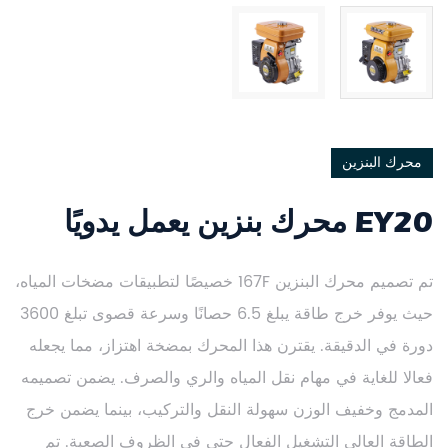
محرك البنزين
EY20 محرك بنزين يعمل يدويًا
تم تصميم محرك البنزين 167F خصيصًا لتطبيقات مضخات المياه،
حيث يوفر خرج طاقة يبلغ 6.5 حصانًا وسرعة قصوى تبلغ 3600
دورة في الدقيقة. يقترن هذا المحرك بمضخة اهتزاز، مما يجعله
فعالا للغاية في مهام نقل المياه والري والصرف. يضمن تصميمه
المدمج وخفيف الوزن سهولة النقل والتركيب، بينما يضمن خرج
الطاقة العالي التشغيل الفعال حتى في الظروف الصعبة. تم