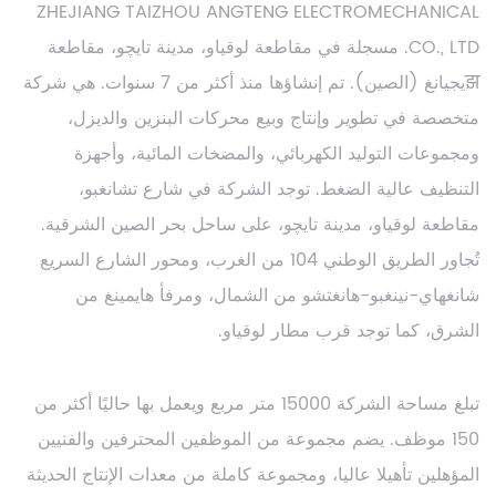
ZHEJIANG TAIZHOU ANGTENG ELECTROMECHANICAL
CO., LTD. مسجلة في مقاطعة لوقياو، مدينة تايچو، مقاطعة
झيجيانغ (الصين). تم إنشاؤها منذ أكثر من 7 سنوات. هي شركة
متخصصة في تطوير وإنتاج وبيع محركات البنزين والديزل،
ومجموعات التوليد الكهربائي، والمضخات المائية، وأجهزة
التنظيف عالية الضغط. توجد الشركة في شارع تشانغبو،
مقاطعة لوقياو، مدينة تايچو، على ساحل بحر الصين الشرقية.
تُجاور الطريق الوطني 104 من الغرب، ومحور الشارع السريع
شانغهاي-نينغبو-هانغتشو من الشمال، ومرفأ هايمينغ من
الشرق، كما توجد قرب مطار لوقياو.
تبلغ مساحة الشركة 15000 متر مربع ويعمل بها حاليًا أكثر من
150 موظف. يضم مجموعة من الموظفين المحترفين والفنيين
المؤهلين تأهيلا عاليا، ومجموعة كاملة من معدات الإنتاج الحديثة