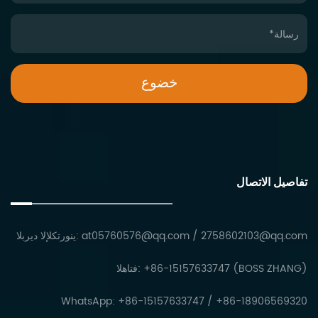
تفاصيل الاتصال
2758602103@qq.com
/
at05760576@qq.com
البريد الإلكتروني:
الهاتف: +86-15157633747 (BOSS ZHANG)
WhatsApp: +86-15157633747 / +86-18906569320